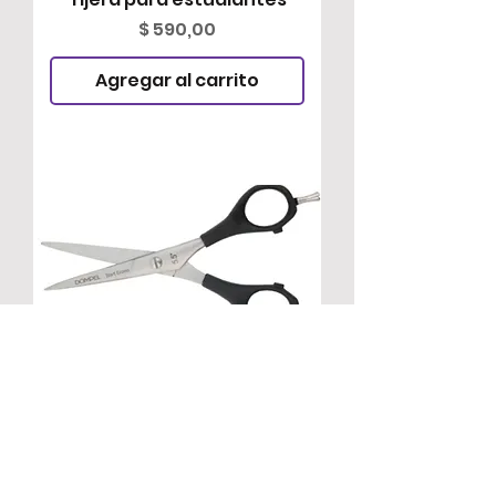
Precio
$ 590,00
Agregar al carrito
Tijera para estudiantes
Precio
$ 590,00