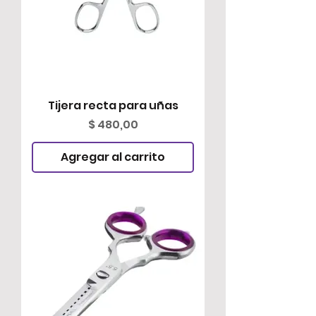
Tijera recta para uñas
Precio
$ 480,00
Agregar al carrito