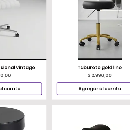
sional vintage
rápida
Taburete gold line
Vista rápida
o
Precio
90,00
$ 2.990,00
l carrito
Agregar al carrito