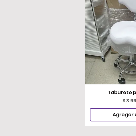
Taburete p
Vista 
Preci
$ 3.9
Agregar a