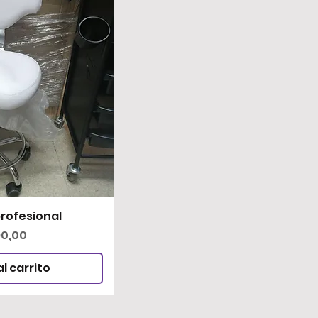
rofesional
rápida
o
90,00
l carrito