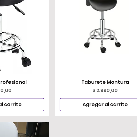
rofesional
rápida
Taburete Montura
Vista rápida
o
Precio
90,00
$ 2.990,00
l carrito
Agregar al carrito