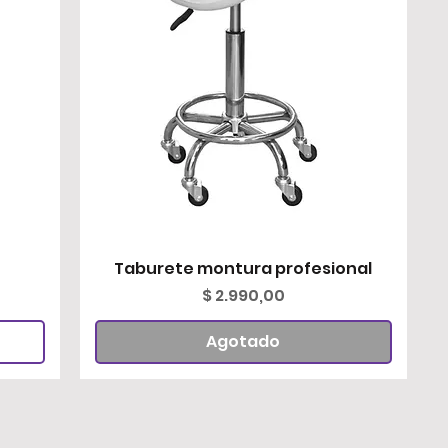
Taburete montura profesional
Vista rápida
Precio
$ 2.990,00
Agotado