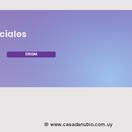
ciales
ENVIAR
®
www.casadanubio.com.uy