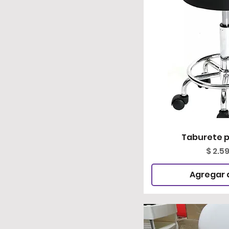
Taburete p
Vista 
Preci
$ 2.5
Agregar a