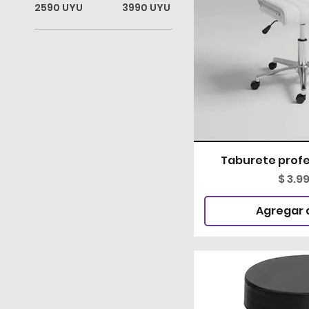
2590 UYU
3990 UYU
Taburete profe
Vista 
Preci
$ 3.9
Agregar a