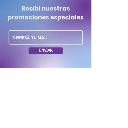
Recibí nuestras
promociones especiales
ENVIAR
Dirección: Soriano 1035 esq. Rio Negro.
Montevideo Uruguay
Tel.: (+598)
29006262
/
099636953
Mail:
casadanubio@gmail.com