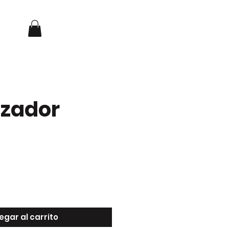
Iniciar sesión
NOSOTROS
CONTACTO
izador
io
egar al carrito