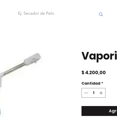
OBILIARIO
FRAMAR
ACCESORIOS
HERRAMIENTAS
Vapor
Prec
$ 4.200,00
Cantidad
*
Agr