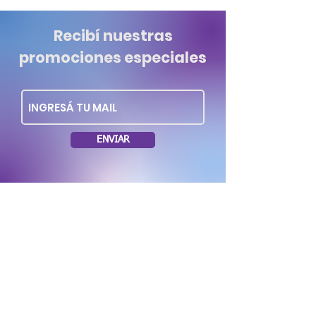
Recibí nuestras
promociones especiales
ENVIAR
Dirección: Soriano 1035 esq. Rio Negro.
Montevideo Uruguay
Tel.: (+598)
29006262
/
099636953