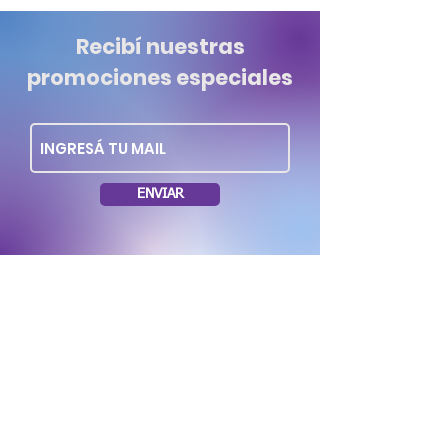
Recibí nuestras
promociones especiales
ENVIAR
Dirección: Soriano 1035 esq. Rio Negro.
Montevideo Uruguay
Tel.: (+598)
29006262
/
099636953