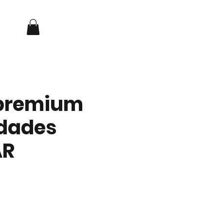
Iniciar sesión
NOSOTROS
CONTACTO
 premium
idades
AR