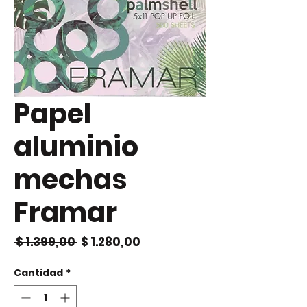
Papel
aluminio
mechas
Framar
Precio
Precio
 $ 1.399,00 
$ 1.280,00
de
oferta
Cantidad
*