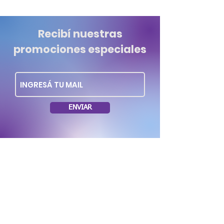
Recibí nuestras
promociones especiales
ENVIAR
Dirección: Soriano 1035 esq. Rio Negro.
Montevideo Uruguay
Tel.: (+598)
29006262
/
099636953