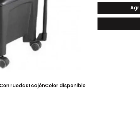
Agr
on ruedas1 cajónColor disponible 