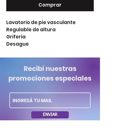
Comprar
Lavatorio de pie vasculante

Regulable de altura

Griferia

Desague
Recibí nuestras
promociones especiales
ENVIAR