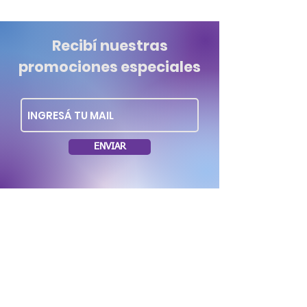
Recibí nuestras
promociones especiales
ENVIAR
Dirección: Soriano 1035 esq. Rio Negro.
Montevideo Uruguay
Tel.: (+598)
29006262
/
099636953