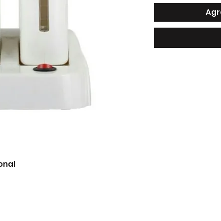
Agr
nal
