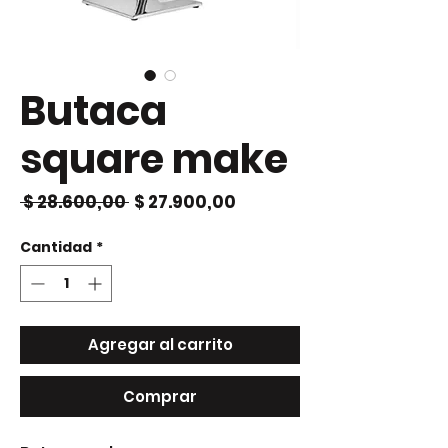
Butaca
square make
Precio
Precio
 $ 28.600,00 
$ 27.900,00
de
oferta
Cantidad
*
Agregar al carrito
Comprar