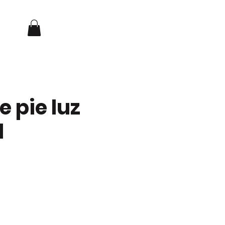
Iniciar sesión
NOSOTROS
CONTACTO
e pie luz
d
io