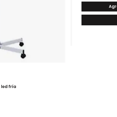
Agr
ed fría 
